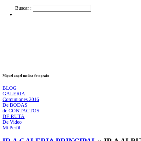
Buscar :
Miguel angel molina fotografo
BLOG
GALERIA
Comuniones 2016
De BODAS
de CONTACTOS
DE RUTA
De Video
Mi Perfil
IR A GALERIA PRINCIPAL
»
IR A ALB